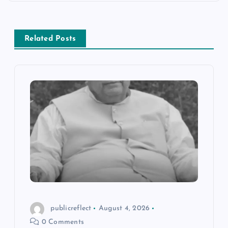
a
v
Related Posts
i
g
a
t
i
o
n
publicreflect
August 4, 2026
0 Comments