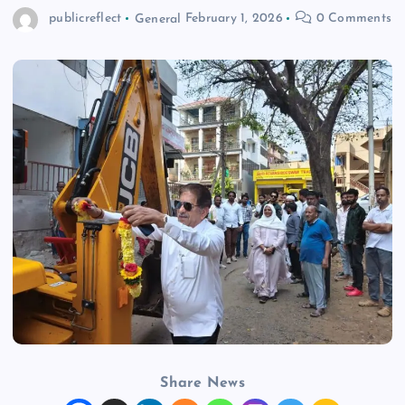
publicreflect
General
February 1, 2026
0 Comments
n
t
Share News