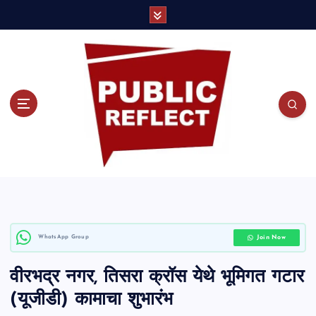
S
k
i
p
t
o
c
o
Join Now
WhatsApp Group
n
वीरभद्र नगर, तिसरा क्रॉस येथे भूमिगत गटार
t
(यूजीडी) कामाचा शुभारंभ
e