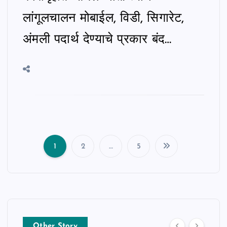
लांगूलचालन मोबाईल, विडी, सिगारेट,
अंमली पदार्थ देण्याचे प्रकार बंद…
1
2
…
5
P
o
s
Other Story