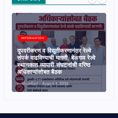
t
s
p
a
INFORMATION
दुपदरीकरण व विद्युतीकरणानंतर रेल्वे
g
संपर्क वाढविण्याची मागणी; बेळगाव रेल्वे
i
स्थानकात व्यापारी संघटनांची वरिष्ठ
अधिकाऱ्यांसोबत बैठक
n
publicreflect
August 4, 2026
a
t