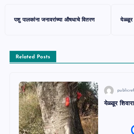
P
पशु पालकांना जनावरांच्या औषधाचे वितरण
येळ्ळू
o
s
Related Posts
t
n
publicref
a
येळ्ळूर शिवार
v
i