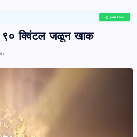
Join Now
— ९० क्विंटल जळून खाक
ts