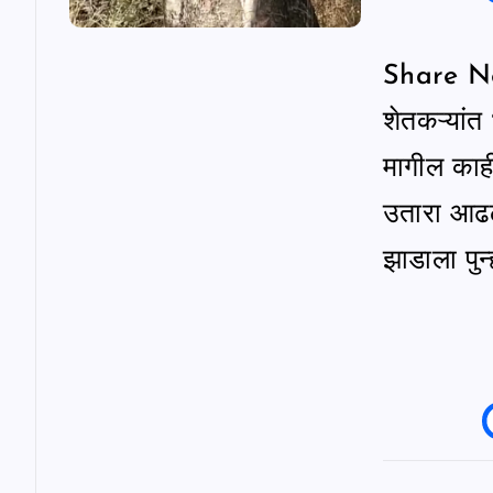
g
Share News
a
शेतकऱ्यांत
t
मागील काही
उतारा आढळ
i
झाडाला पुन्
o
n