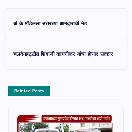
P
बी के मॉडेलला उत्तरच्या आमदारांची भेट
o
s
चलवेनहट्टीत शिवाजी कागणीकर यांचा होणार सत्कार
t
n
a
Related Posts
v
i
g