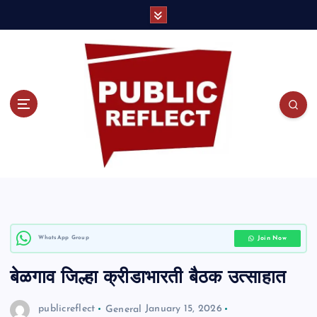
S
k
i
p
t
o
c
o
Join Now
WhatsApp Group
n
बेळगाव जिल्हा क्रीडाभारती बैठक उत्साहात
t
e
publicreflect
General
January 15, 2026