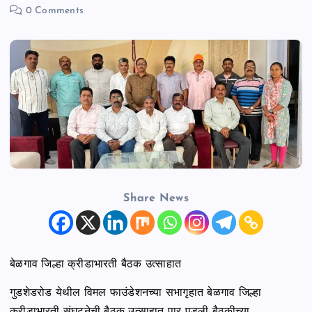
0 Comments
n
t
Share News
बेळगाव जिल्हा क्रीडाभारती बैठक उत्साहात
गुडशेडरोड येथील विमल फाउंडेशनच्या सभागृहात बेळगाव जिल्हा