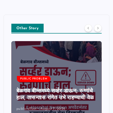
Other Story
PUBLIC PROBLEM
बेळगाव बीम्समध्ये सर्व्हर डाऊन; रुग्णांचे
हाल, तासन्तास रांगेत उभे राहण्याची वेळ
publicreflect
August 7, 2026