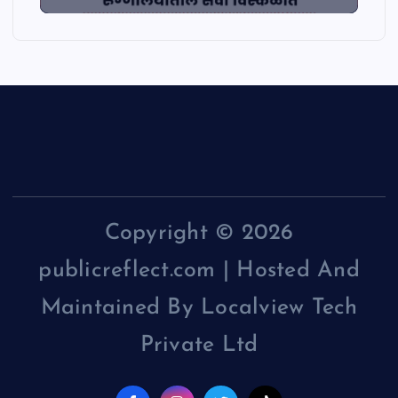
Copyright © 2026
publicreflect.com | Hosted And
Maintained By Localview Tech
Private Ltd