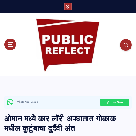
S
k
i
p
t
o
c
o
Join Now
WhatsApp Group
n
ओमान मध्ये कार लॉरी अपघातात गोकाक
t
मधील कुटूंबाचा दुर्दैवी अंत
e