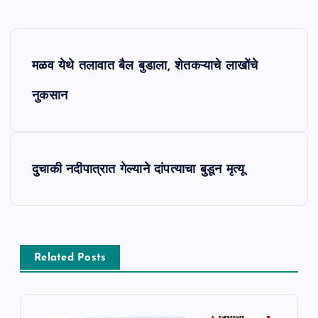
P
मळव येथे तलावात बैल बुडाला, शेतकऱ्याचे लाखोंचे
o
नुकसान
s
t
दुचाकी नदीपात्रात गेल्याने दांपत्याचा बुडून मृत्यू
n
a
v
Related Posts
i