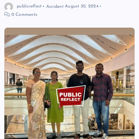
publicreflect
Accident
August 30, 2024
n
0 Comments
t