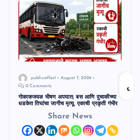
g
a
t
i
o
n
publicreflect
August 7, 2026
0 Comments
गोकाकजवळ भीषण अपघात; बस आणि दुचाकीच्या
धडकेत तिघांचा जागीच मृत्यू, एकाची प्रकृती गंभीर
Share News