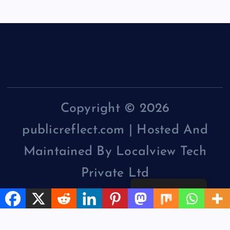
Copyright © 2026
publicreflect.com | Hosted And
Maintained By Localview Tech
Private Ltd
English