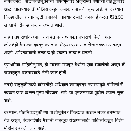
बागलकोट : पोटनिवडणुकीच्या पार्श्वभूमीवर अक्रमित पैशांच्या वाहतुकीवर
आळा घालण्यासाठी पोलिसांकडून कडक तपासणी सुरू आहे. या दरम्यान
जिल्ह्यातील होन्नाकट्टी तपासणी नाक्यावर मोठी कारवाई करत ₹32.50
लाखांची रोकड जप्त करण्यात आली.
वाहन तपासणीदरम्यान संशयित कार थांबवून तपासणी केली असता
कोणतेही वैध कागदपत्र नसताना मोठ्या प्रमाणात रोख रक्कम आढळून
आली. अधिकाऱ्यांनी तत्काळ ही रक्कम ताब्यात घेतली.
प्राथमिक माहितीनुसार, ही रक्कम रायचूर येथील एका व्यक्तीची असून ती
रायचूरहून बेळगावकडे नेली जात होती.
नगदी वाहतुकीसाठी कोणतीही अधिकृत कागदपत्रे नसल्यामुळे पोलिसांनी
रक्कम जप्त करून गुन्हा नोंदवला आहे. या प्रकरणाचा पुढील तपास सुरू
आहे.
दरम्यान, पोटनिवडणुकीच्या पार्श्वभूमीवर जिल्ह्यात कडक नजर ठेवण्यात
येत असून, बेकायदेशीर पैशांची वाहतूक रोखण्यासाठी पोलिसांकडून विशेष
मोहीम राबवली जात आहे.