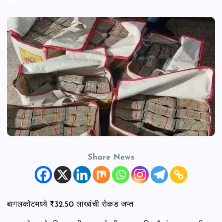
n
t
Share News
बागलकोटमध्ये ₹32.50 लाखांची रोकड जप्त