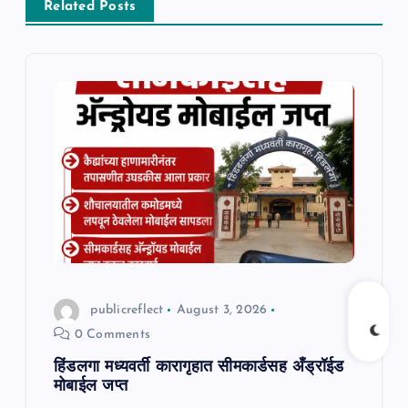
i
Related Posts
g
a
t
i
o
n
publicreflect
August 3, 2026
0 Comments
हिंडलगा मध्यवर्ती कारागृहात सीमकार्डसह अँड्रॉईड
मोबाईल जप्त