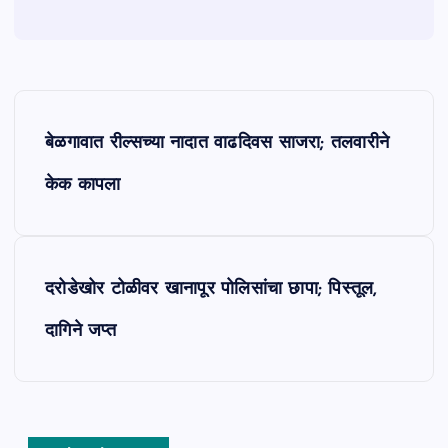
P
बेळगावात रील्सच्या नादात वाढदिवस साजरा; तलवारीने
o
केक कापला
s
t
दरोडेखोर टोळीवर खानापूर पोलिसांचा छापा; पिस्तूल,
n
दागिने जप्त
a
v