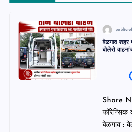
a
v
publicref
i
बेळगाव शहर प
g
बोलेरो वाहनां
a
t
i
Share New
फॉरेन्सिक 
o
बेळगाव : ब