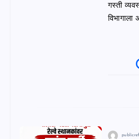
n
गस्ती व्य
विभागाला अ
publicref