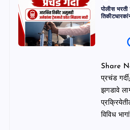
पोलीस भरती परी
तिकीटधारकांन
Share News
प्रचंड गर्
झगडावे ला
प्रक्रियेती
विविध भागा