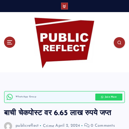
S
k
i
p
t
o
c
o
Join Now
WhatsApp Group
n
बाची चेकपोस्ट वर 6.65 लाख रुपये जप्त
t
e
publicreflect
Crime
April 2, 2024
0 Comments