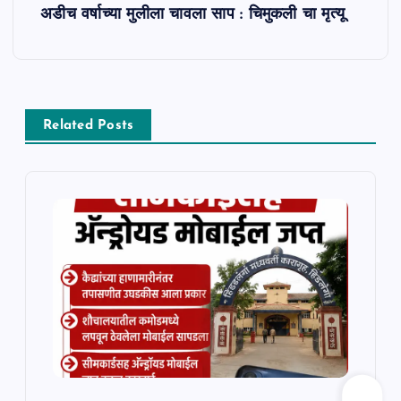
अडीच वर्षाच्या मुलीला चावला साप : चिमुकली चा मृत्यू
n
a
v
Related Posts
i
g
a
t
i
o