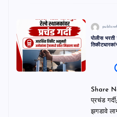
publicref
पोलीस भरती परी
तिकीटधारकांन
Share News
प्रचंड गर्
झगडावे ला