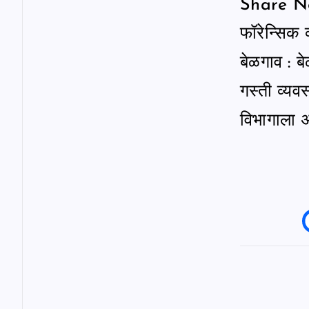
i
Share New
फॉरेन्सिक 
o
बेळगाव : ब
n
गस्ती व्य
विभागाला अ