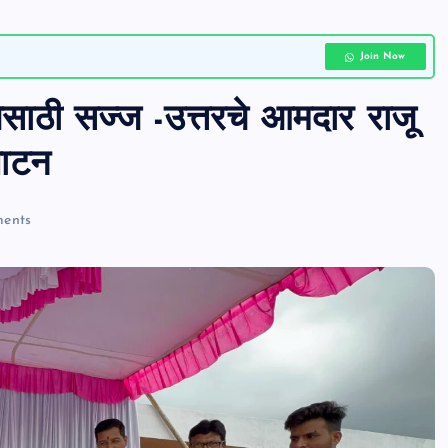
Join Now
ठी सज्ज -उत्तरचे आमदार राजू
घाटन
ents