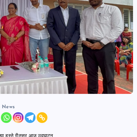
e News
्या हस्ते रीतसर आज उद्घाटन