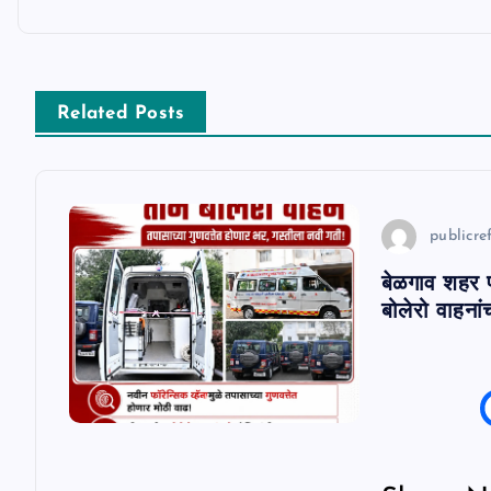
t
n
Related Posts
a
v
publicref
i
बेळगाव शहर प
g
बोलेरो वाहनां
a
t