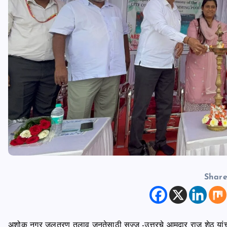
Shar
अशोक नगर जलतरण तलाव जनतेसाठी सज्ज -उत्तरचे आमदार राजू शेठ यांच