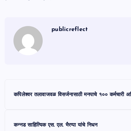
publicreflect
P
कपिलेश्वर तलावाजवळ विसर्जनासाठी मनपाचे १०० कर्मचारी अ
o
s
कन्नड साहित्यिक एस. एल. भैरप्पा यांचे निधन