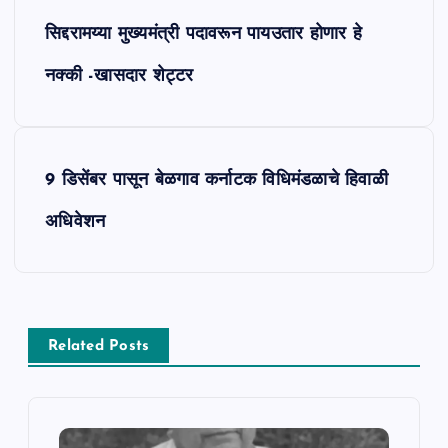
P
सिद्दरामय्या मुख्यमंत्री पदावरून पायउतार होणार हे
o
नक्की -खासदार शेट्टर
s
t
9 डिसेंबर पासून बेळगाव कर्नाटक विधिमंडळाचे हिवाळी
n
अधिवेशन
a
v
i
Related Posts
g
a