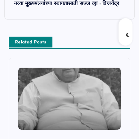
नव्या मुख्यमंत्र्यांच्या स्वागतासाठी सज्ज व्हा : विजयेंद्र
n
a
v
Related Posts
i
g
a
t
i
o