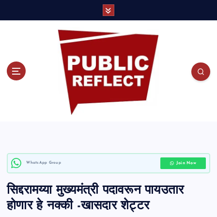
S
k
i
p
t
o
c
o
Join Now
WhatsApp Group
n
सिद्दरामय्या मुख्यमंत्री पदावरून पायउतार
t
होणार हे नक्की -खासदार शेट्टर
e