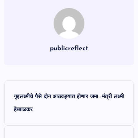
publicreflect
P
गृहलक्ष्मीचे पैसे दोन आठवड्यात होणार जमा -मंत्री लक्ष्मी
o
हेब्बाळकर
s
t