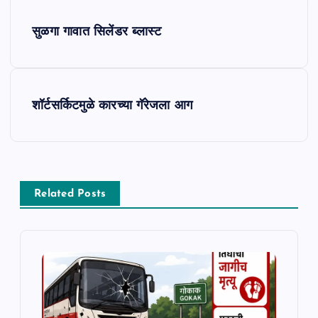
P
सुळगा गावात सिलेंडर ब्लास्ट
o
s
शॉर्टसर्किटमुळे कारच्या गॅरेजला आग
t
n
a
Related Posts
v
i
g