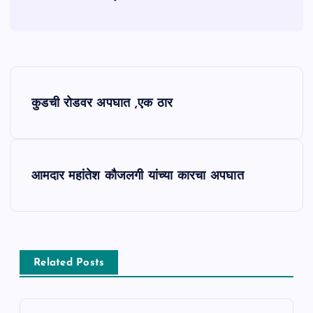
P
कुडची रोडवर अपघात ,एक ठार
o
s
आमदार महांतेश कौजलगी यांच्या कारचा अपघात
t
n
a
Related Posts
v