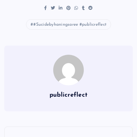
#Sucidebyhaningsaree #publicreflect
publicreflect
P