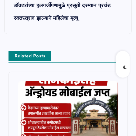
डॉक्टरांच्या हलगर्जीपणामुळे प्रसूती दरम्यान प्रचंड
o
रक्तस्त्राव झाल्याने महिलेचा मृत्यू
s
t
n
Related Posts
a
v
i
g
a