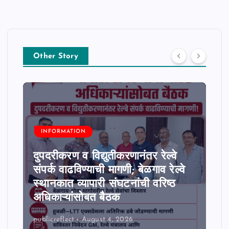
Other Story
INFORMATION
दुपदरीकरण व विद्युतीकरणानंतर रेल्वे
संपर्क वाढविण्याची मागणी; बेळगाव रेल्वे
स्थानकात व्यापारी संघटनांची वरिष्ठ
अधिकाऱ्यांसोबत बैठक
publicreflect
August 4, 2026