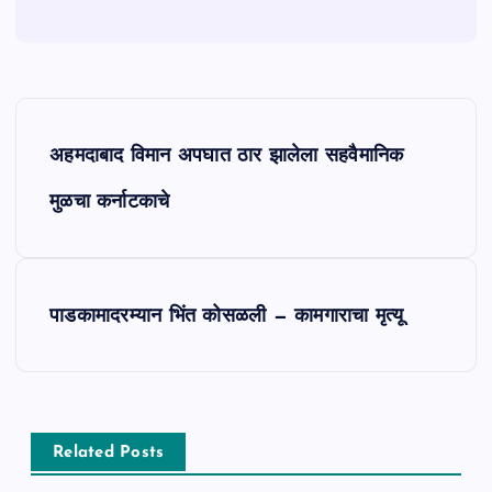
P
अहमदाबाद विमान अपघात ठार झालेला सहवैमानिक
o
मुळचा कर्नाटकाचे
s
t
पाडकामादरम्यान भिंत कोसळली — कामगाराचा मृत्यू
n
a
v
Related Posts