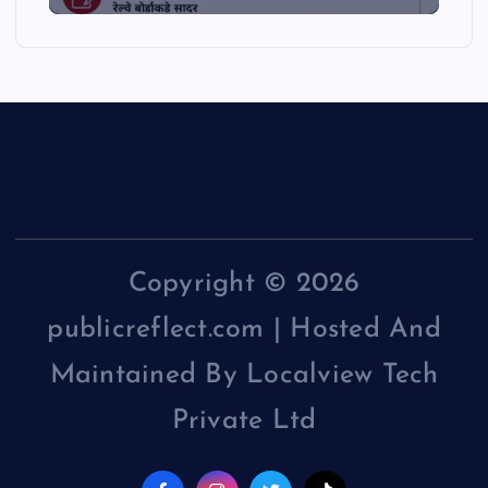
Copyright © 2026
publicreflect.com | Hosted And
Maintained By Localview Tech
Private Ltd