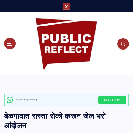
S
k
i
p
t
o
c
o
Join Now
WhatsApp Group
n
बेळगावात रास्ता रोको करून जेल भरो
t
आंदोलन
e