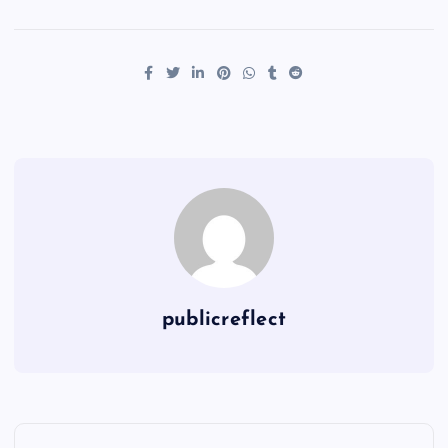
publicreflect
P