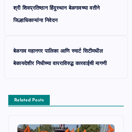
श्री शिवप्रतिष्ठान हिंदुस्थान बेळगावच्या वतीने
o
जिल्हाधिकाऱ्यांना निवेदन
s
t
बेळगाव महानगर पालिका आणि स्मार्ट सिटीमधील
n
बेकायदेशीर निधीच्या वापराविरुद्ध कारवाईची मागणी
a
v
i
Related Posts
g
a