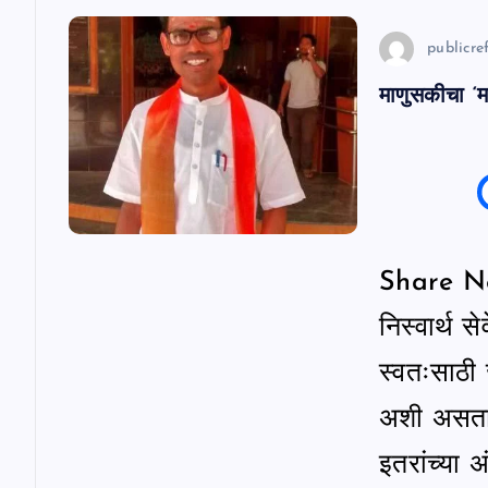
v
publicref
i
माणुसकीचा ‘महा
g
a
t
Share News
i
निस्वार्थ स
o
स्वतःसाठी
अशी असतात
n
इतरांच्या अ