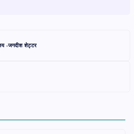
िजय -जगदीश शेट्टर