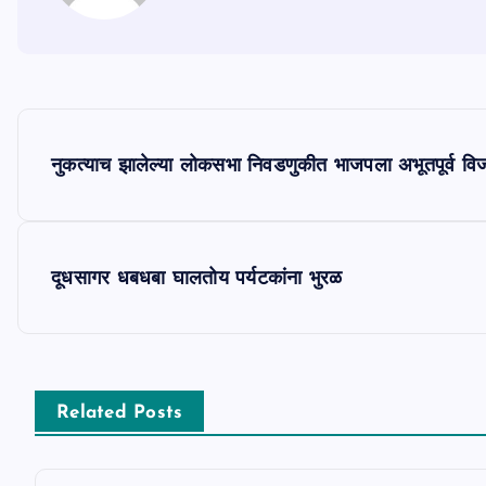
P
नुकत्याच झालेल्या लोकसभा निवडणुकीत भाजपला अभूतपूर्व व
o
s
दूधसागर धबधबा घालतोय पर्यटकांना भुरळ
t
n
Related Posts
a