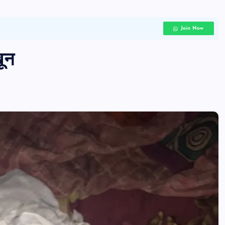
Join Now
खून