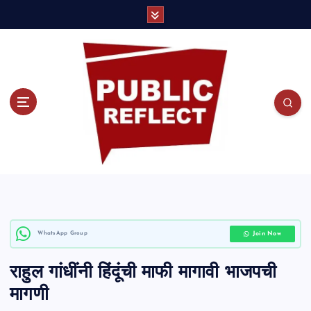
S
k
i
p
t
o
c
o
Join Now
WhatsApp Group
n
राहुल गांधींनी हिंदूंची माफी मागावी भाजपची
t
मागणी
e