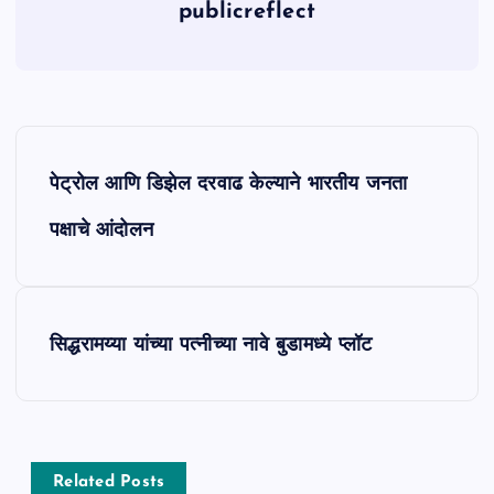
publicreflect
P
पेट्रोल आणि डिझेल दरवाढ केल्याने भारतीय जनता
o
पक्षाचे आंदोलन
s
t
सिद्धरामय्या यांच्या पत्नीच्या नावे बुडामध्ये प्लॉट
n
a
v
Related Posts